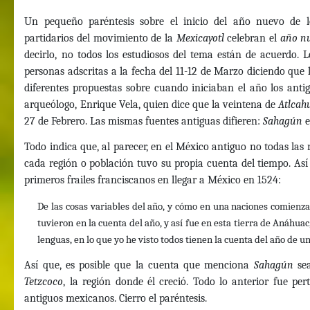
Un pequeño paréntesis sobre el inicio del año nuevo de 
partidarios del movimiento de la
Mexicayotl
celebran el
año n
decirlo, no todos los estudiosos del tema están de acuerdo.
personas adscritas a la fecha del 11-12 de Marzo diciendo que l
diferentes propuestas sobre cuando iniciaban el año los anti
arqueólogo, Enrique Vela, quien dice que la veintena de
Atlcah
27 de Febrero. Las mismas fuentes antiguas difieren:
Sahagún
e
Todo indica que, al parecer, en el México antiguo no todas las
cada región o población tuvo su propia cuenta del tiempo. Así
primeros frailes franciscanos en llegar a México en 1524:
De las cosas variables del año, y cómo en una naciones comienz
tuvieron en la cuenta del año, y así fue en esta tierra de Anáhua
lenguas, en lo que yo he visto todos tienen la cuenta del año de 
Así que, es posible que la cuenta que menciona
Sahagún
se
Tetzcoco
, la región donde él creció. Todo lo anterior fue pe
antiguos mexicanos. Cierro el paréntesis.