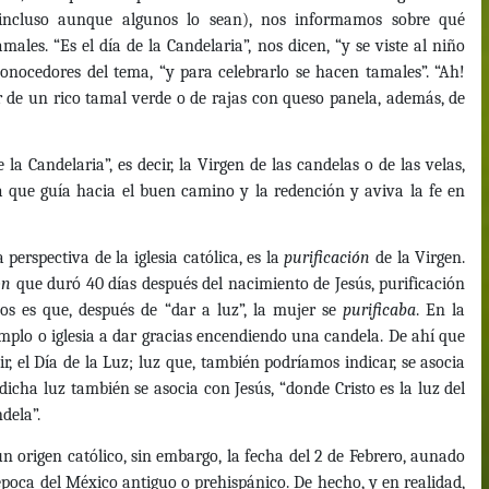
(incluso aunque algunos lo sean), nos informamos sobre qué
les. “Es el día de la Candelaria”, nos dicen, “y se viste al niño
 conocedores del tema, “y para celebrarlo se hacen tamales”. “Ah!
 de un rico tamal verde o de rajas con queso panela, además, de
 la Candelaria”, es decir, la Virgen de las candelas o de las velas,
ta que guía hacia el buen camino y la redención y aviva la fe en
perspectiva de la iglesia católica, es la
purificación
de la Virgen.
ón
que duró 40 días después del nacimiento de Jesús, purificación
s es que, después de “dar a luz”, la mujer se
purificaba
. En la
templo o iglesia a dar gracias encendiendo una candela. De ahí que
ir, el Día de la Luz; luz que, también podríamos indicar, se asocia
, dicha luz también se asocia con Jesús, “donde Cristo es la luz del
dela”.
un origen católico, sin embargo, la fecha del 2 de Febrero, aunado
época del México antiguo o prehispánico. De hecho, y en realidad,