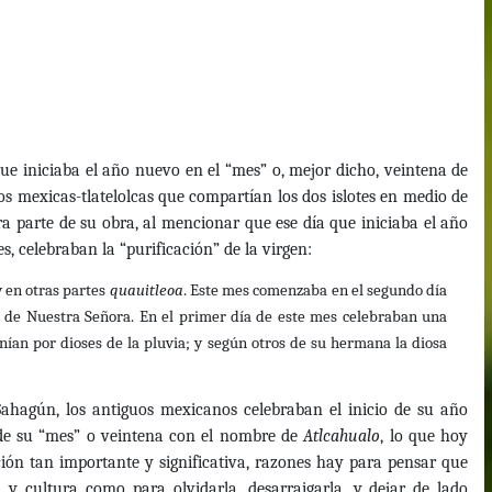
que iniciaba el año nuevo en el “mes” o, mejor dicho, veintena de
os mexicas-tlatelolcas que compartían los dos islotes en medio de
a parte de su obra, al mencionar que ese día que iniciaba el año
s, celebraban la “purificación” de la virgen:
 y en otras partes
quauitleoa
. Este mes comenzaba en el segundo día
n de Nuestra Señora. En el primer día de este mes celebraban una
nían por dioses de la pluvia; y según otros de su hermana la diosa
hagún, los antiguos mexicanos celebraban el inicio de su año
 de su “mes” o veintena con el nombre de
Atlcahualo
, lo que hoy
ción tan importante y significativa, razones hay para pensar que
a y cultura como para olvidarla, desarraigarla, y dejar de lado