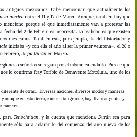
los antiguos mexicanos. Cabe mencionar que actualmente los
uevo mexica
entre el 11 y 12 de Marzo. Aunque, también hay que
 Lo menciono porque sé que inmediatamente van a protestar las
a fecha del 2 de Febrero es incorrecta. La realidad es que existen
guos mexicanos. También esta, por ejemplo, la del historiador y
ualo
iniciaba –y con ella el año al ser la primer veintena–, el 26 o
n Febrero,
Diego Durán
en Marzo.
 regiones o señoríos se regían por el mismo calendario. Parece que
 nos lo confirma fray Toribio de Benavente Motolinia, uno de los
a diferente de otras… Diversas naciones, diversos modos y maneras
c, y aunque en esta tierra, como es tan grande, hay diversas gentes y
una manera.
a para
Tenochtitlan
, y la cuenta que menciona
Durán
sea para
rtinente sólo para aclarar lo del comienzo del año nuevo de los