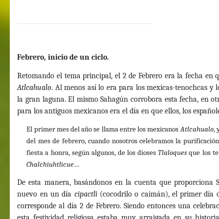
Febrero, inicio de un ciclo.
Retomando el tema principal, el 2 de Febrero era la fecha en 
Atlcahualo
. Al menos así lo era para los mexicas-tenochcas y l
la gran laguna. El mismo Sahagún corrobora esta fecha, en otr
para los antiguos mexicanos era el día en que ellos, los españole
El primer mes del año se llama entre los mexicanos
Atlcahualo
,
del mes de febrero, cuando nosotros celebramos la purificació
fiesta a honra, según algunos, de los dioses
Tlaloques
que los te
Chalchiuhtlicue
…
De esta manera, basándonos en la cuenta que proporciona Sa
nuevo en un día
cipactli
(cocodrilo o caimán), el primer día
corresponde al día 2 de Febrero. Siendo entonces una celebra
esta festividad religiosa estaba muy arraigada en su histori